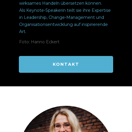
wirksames Handeln übersetzen können.
Als Keynote-Speakerin teilt sie ihre Expertise
in Leadership, Change-Management und
Organisationsentwicklung auf inspirierende
Art.
Foto: Hanno Eckert
KONTAKT