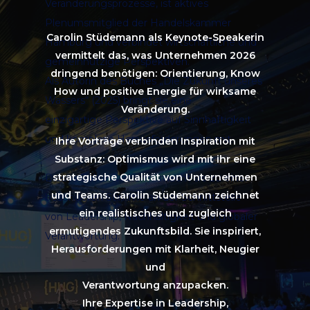
Veränderungsprozesse, ist aktives
Plenumsmitglied der Handelskammer
Carolin Stüdemann als Keynote-Speakerin
Hamburg und verbindet wirtschaftliche und
vermittelt das, was Unternehmen 2026
gemeinnützige Perspektiven.
dringend benötigen: Orientierung, Know
Als Autorin des Buches „Die Zukunft unseres
How und positive Energie für wirksame
Wassers“ (2025) bringt sie eine
Veränderung.
einzigartige Perspektive auf Sinnhaftigkeit
und komplexe Herausforderungen mit.
Ihre Vorträge verbinden Inspiration mit
Substanz: Optimismus wird mit ihr eine
strategische Qualität von Unternehmen
Dieses Zukunftsthema macht sie zu einer
und Teams. Carolin Stüdemann zeichnet
besonderen Stimme an der Schnittstelle
ein realistisches und zugleich
von Leadership, Nachhaltigkeit und globaler
ermutigendes Zukunftsbild. Sie inspiriert,
Verantwortung.
Herausforderungen mit Klarheit, Neugier
und
Verantwortung anzupacken.
Ihre Expertise in Leadership,